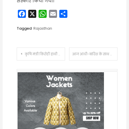
संस्कार किया गया।
Facebook
X
WhatsApp
Email
Share
Tagged
Rajasthan
Post
कृषि मंत्री किरोड़ी हाथी की सवारी कर पहुंचे दंगल:जेसीबी से फूल बरसाए, लोक कलाकारों के गानों पर किया डांस
आज आंधी-बारिश के साथ ओले गिरने की चेतावनी:70 की स्पीड से हवा चलेगी; पारा 40 डिग्री के करीब, जानें- आगे कैसा रहेगा मौसम
navigation