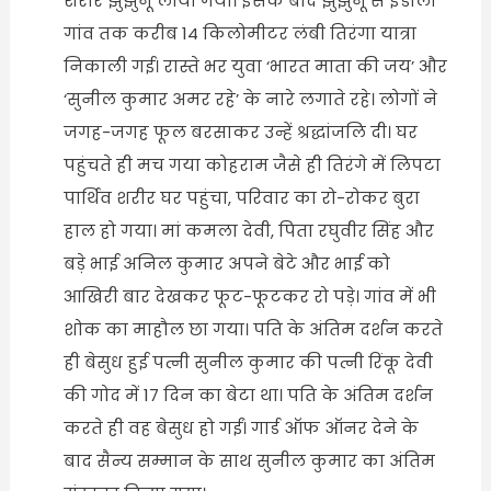
शरीर झुंझुनूं लाया गया। इसके बाद झुंझुनूं से इंडाली
गांव तक करीब 14 किलोमीटर लंबी तिरंगा यात्रा
निकाली गई। रास्ते भर युवा ‘भारत माता की जय’ और
‘सुनील कुमार अमर रहे’ के नारे लगाते रहे। लोगों ने
जगह-जगह फूल बरसाकर उन्हें श्रद्धांजलि दी। घर
पहुंचते ही मच गया कोहराम जैसे ही तिरंगे में लिपटा
पार्थिव शरीर घर पहुंचा, परिवार का रो-रोकर बुरा
हाल हो गया। मां कमला देवी, पिता रघुवीर सिंह और
बड़े भाई अनिल कुमार अपने बेटे और भाई को
आखिरी बार देखकर फूट-फूटकर रो पड़े। गांव में भी
शोक का माहौल छा गया। पति के अंतिम दर्शन करते
ही बेसुध हुई पत्नी सुनील कुमार की पत्नी रिंकू देवी
की गोद में 17 दिन का बेटा था। पति के अंतिम दर्शन
करते ही वह बेसुध हो गईं। गार्ड ऑफ ऑनर देने के
बाद सैन्य सम्मान के साथ सुनील कुमार का अंतिम