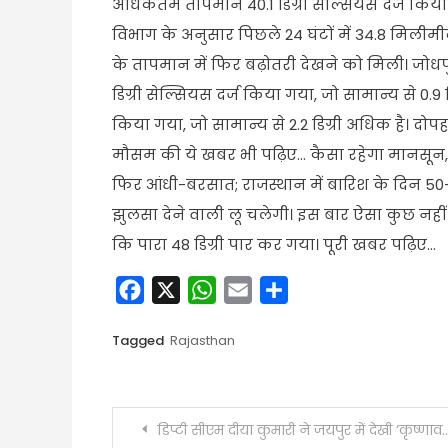
अधिकतम तापमान 40.1 डिग्री सेल्सियस दर्ज किया
विभाग के अनुसार पिछले 24 घंटों में 34.8 मिली
के तापमान में फिर बढ़ोतरी देखने को मिली। जो
डिग्री सेल्सियस दर्ज किया गया, जो सामान्य से 0.9 
किया गया, जो सामान्य से 2.2 डिग्री अधिक है। दोपह
मौसम की ये खबर भी पढ़िए… कैसा रहेगा मानसून, 6 
फिर आंधी-बरसात; राजस्थान में बारिश के दिन 50
झुलसा देने वाली लू चलेगी। इस बार ऐसा कुछ नही
कि पारा 48 डिग्री पार कर गया। पूरी खबर पढ़िए…
Facebook
X
WhatsApp
Email
Share
Tagged
Rajasthan
Post
डिप्टी सीएम दीया कुमारी ने जयपुर में देखी ‘कृष्णावतारम’ फिल्म:कहा- यह भारतीय संस्कृति और महिला सशक्तिकरण का संदेश देती है, स्टारकास्ट भी रही मौजूद