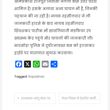
ओमप्रकाश राजपूत निवासी नगला बॉस उत्तर प्रदेश
शामिल हैं। इसके अलावा अन्य घायल भी हैं, जिनकी
पहचान की जा रही है। नायब तहसीलदार ने ली
जानकारी हादसे के बाद नायब तहसीलदार
शिवशंकर पारीक भी सांवलियाजी मंडफिया उप
स्वास्थ्य केंद्र पहुंचे और घायलों की जानकारी ली।
भादसोड़ा पुलिस ने दुर्घटनाग्रस्त बस को हटवाकर
हाईवे पर यातायात सुचारु करवाया।
Facebook
X
WhatsApp
Email
Share
Tagged
Rajasthan
Post
राजस्थान-सांचू पोस्ट पर जाने वाले पहले गृहमंत्री होंगे अमित शाह:जीरो पॉइंट पर डेढ़ घंटे तक रहेंगे, जवानों से बातचीत करेंगे, एक्शन प्लान देखेंगे
वेतन विवाद में रेस्टोरेंट कर्मी की संदिग्ध मौत:थाने का घेराव कर परिजनों ने लगाया हत्या का आरोप; आत्महत्या के लिए उकसाने का मामला दर्ज
navigation