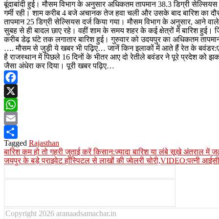
बूंदाबांदी हुई। मौसम विभाग के अनुसार अधिकतम तापमान 38.3 डिग्री सेल्सि
गर्मी रही। शाम करीब 4 बजे अचानक तेज हवा चली और उसके बाद बारिश का दौर
तापमान 25 डिग्री सेल्सियस दर्ज किया गया। मौसम विभाग के अनुसार, आने वाले दिन
सुबह से ही बादल छाए रहे। वहीं शाम के समय शहर के कई क्षेत्रों में बारिश हुई। 
करीब डेढ़ घंटे तक लगातार बारिश हुई। गुरुवार को उदयपुर का अधिकतम तापमान
…. मौसम से जुड़ी ये खबर भी पढ़िए… जानें किन इलाकों में आते हैं रेत के बवंडर:
है राजस्थान में पिछले 16 दिनों के भीतर आए दो रेतीले बवंडर ने पूरे प्रदेश को 
जैसा अंधेरा कर दिया। पूरी खबर पढ़िए…
Facebook
X
WhatsApp
Email
Tagged
Rajasthan
Share
Post
बारिश कम हो तो गहरी जुताई करें किसान:ज्यादा बारिश या लंबे सूखे अंतराल में जल प
जयपुर के बड़े प्राइवेट हॉस्पिटल से लाखों की ज्वेलरी चोरी,VIDEO:पत्नी आईसीयू
navigation
Copyright 2026 aranaadsamachar.in