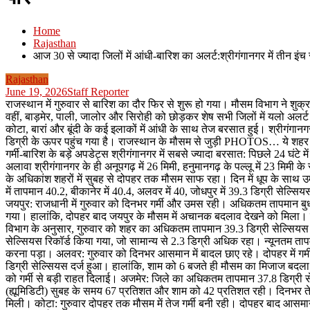
Home
Rajasthan
आज 30 से ज्यादा जिलों में आंधी-बारिश का अलर्ट:श्रीगंगानगर में तीन इंच 
Rajasthan
June 19, 2026
Staff Reporter
राजस्थान में गुरुवार से बारिश का दौर फिर से शुरू हो गया। मौसम विभाग ने शुक्
वहीं, बाड़मेर, पाली, जालोर और सिरोही को छोड़कर शेष सभी जिलों में यलो अलर्ट 
कोटा, बारां और बूंदी के कई इलाकों में आंधी के साथ तेज बरसात हुई। श्रीगंगानग
डिग्री के ऊपर पहुंच गया है। राजस्थान के मौसम से जुड़ी PHOTOS… ये शहर रह
गर्मी-बारिश के बड़े अपडेट्स श्रीगंगानगर में सबसे ज्यादा बरसात: पिछले 24 घंटे म
अलावा श्रीगंगानगर के ही अनूपगढ़ में 26 मिमी, हनुमानगढ़ के पल्लू में 23 मिमी के स
के अधिकांश शहरों में सुबह से दोपहर तक मौसम साफ रहा। दिन में धूप के साथ उ
में तापमान 40.2, बीकानेर में 40.4, अलवर में 40, जोधपुर में 39.3 डिग्री सेल्स
जयपुर: राजधानी में गुरुवार को दिनभर गर्मी और उमस रही। अधिकतम तापमान बुधव
गया। हालांकि, दोपहर बाद जयपुर के मौसम में अचानक बदलाव देखने को मिला।
विभाग के अनुसार, गुरुवार को शहर का अधिकतम तापमान 39.3 डिग्री सेल्सियस दर
सेल्सियस रिकॉर्ड किया गया, जो सामान्य से 2.3 डिग्री अधिक रहा। न्यूनतम त
करना पड़ा। अलवर: गुरुवार को दिनभर आसमान में बादल छाए रहे। दोपहर में
डिग्री सेल्सियस दर्ज हुआ। हालांकि, शाम को 6 बजते ही मौसम का मिजाज बदला
को गर्मी से बड़ी राहत दिलाई। अजमेर: जिले का अधिकतम तापमान 37.8 डिग्री से
(ह्यूमिडिटी) सुबह के समय 67 प्रतिशत और शाम को 42 प्रतिशत रही। दिनभर ते
मिली। कोटा: गुरुवार दोपहर तक मौसम में तेज गर्मी बनी रही। दोपहर बाद आसमा