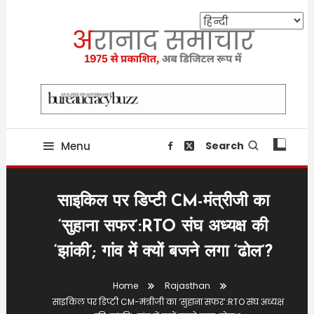
Skip
To
Content
Providing state related news since 1975
aranaadsamachar.in
Menu
Search
साइकिल पर डिप्टी CM-मंत्रीजी का
‘सुहाना सफर’:RTO संघ अध्यक्ष की
‘झांकी’; गांव में क्यों बजने लगा ‘ढोल’?
Home
Rajasthan
साइकिल पर डिप्टी CM-मंत्रीजी का ‘सुहाना सफर’:RTO संघ अध्यक्ष