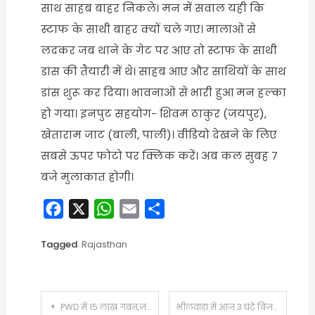
साथ साहब बाहर निकले। मन में सवाल यही कि
स्टाफ के साथी बाहर क्यों चले गए। मालाओं से
लदकर जब थाने के गेट पर आए तो स्टाफ के साथी
डांस की तैयारी में थे। साहब आए और साथियों के साथ
डांस शुरू कर दिया। भावनाओं से भारी हुआ मन हल्का
हो गया। इनपुट सहयोग- शिवम ठाकुर (जयपुर),
खेताराम जाट (बाली, पाली)। वीडियो देखने के लिए
सबसे ऊपर फोटो पर क्लिक करें। अब कल सुबह 7
बजे मुलाकात होगी।
Facebook
X
WhatsApp
Email
Share
Tagged
Rajasthan
Post
PWD में 15 लाख गबन,जयपुर से आई जांच टीम:लैब सहायक रोने लगे, बोले- ATO सर के कहने पर लिए पैसे
भीलवाड़ा में आज 3 घंटे बिजली बंद:मेंटेनेंस वर्क के चलते रहेगा पावर कट, जानें कौनसे इलाके होंगे प्रभावित