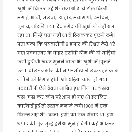
खुशी में चिल्ला रहे थे- बजाओ रे। ये ढोल किसी
सगाई, शादी, जलवा, त्योहार, सवामणी, दसोटन,
चुनाव, जॉइनिंग या रिटारमेंट की खुशी में नहीं बज
रहा था। जिन्हें पता नहीं था वे ठिठककर पूछने लगे।
पता चला कि पटवारीजी 8 हजार की रिश्वत लेते धरे
गए। पटवारघर के बाहर एसीबी टीम की दो गाड़ियां
लगी हुई थीं। खबर सुनने वाला भी खुशी में झूमने
लगा। बोले- जमीन की नाप-जोख से लेकर हर काम
में पैसे की डिमांड होती थी। बढ़िया काम हो गया।
पटवारीजी ऐसे देवता साबित हुए जिन पर चढ़ावा
चढ़ा-चढ़ा कर लोग परेशान हो गए थे। इसलिए
कार्रवाई हुई तो उत्सव मनाने लगे। 1986 में एक
फिल्म आई थी- कर्मा। इसी का एक संवाद था-इस
थप्पड़ की गूंज तुम्हें हमेशा सुनाई देगी। कई अफसर