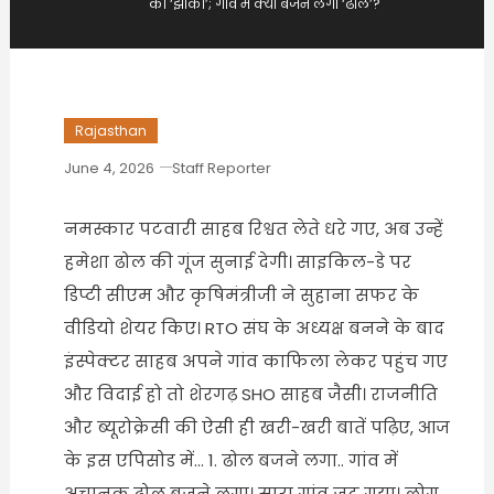
की ‘झांकी’; गांव में क्यों बजने लगा ‘ढोल’?
Rajasthan
June 4, 2026
Staff Reporter
नमस्कार पटवारी साहब रिश्वत लेते धरे गए, अब उन्हें
हमेशा ढोल की गूंज सुनाई देगी। साइकिल-डे पर
डिप्टी सीएम और कृषिमंत्रीजी ने सुहाना सफर के
वीडियो शेयर किए। RTO संघ के अध्यक्ष बनने के बाद
इंस्पेक्टर साहब अपने गांव काफिला लेकर पहुंच गए
और विदाई हो तो शेरगढ़ SHO साहब जैसी। राजनीति
और ब्यूरोक्रेसी की ऐसी ही खरी-खरी बातें पढ़िए, आज
के इस एपिसोड में… 1. ढोल बजने लगा.. गांव में
अचानक ढोल बजने लगा। सारा गांव जुट गया। लोग