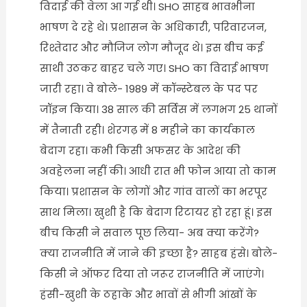
विदाई की वेला आ गई थी। SHO साहब भावभीना
भाषण दे रहे थे। प्रशासन के अधिकारी, परिवारजन,
रिश्तेदार और मौजिज लोग मौजूद थे। इस बीच कई
साथी उठकर बाहर चले गए। SHO का विदाई भाषण
जारी रहा। वे बोले- 1989 में कॉन्स्टेबल के पद पर
जॉइन किया। 38 साल की सर्विस में लगभग 25 थानों
में तैनाती रही। शेरगढ़ में 8 महीने का कार्यकाल
बेदाग रहा। कभी किसी अफसर के आदेश की
अवहेलना नहीं की। आधी रात भी फोन आया तो काम
किया। प्रशासन के लोगों और गांव वालों का भरपूर
साथ मिला। खुशी है कि बेदाग रिटायर हो रहा हूं। इस
बीच किसी ने सवाल पूछ लिया- अब क्या करेंगे?
क्या राजनीति में जाने की इच्छा है? साहब हंसे। बोले-
किसी ने ऑफर दिया तो जरूर राजनीति में जाएंगे।
हंसी-खुशी के ठहाके और भावों से भीगी आंखों के