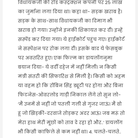
विधायकजी की रोड कंस्ट्रक्शन कंपनी पर 25 लाख
का जुर्माना लगा दिया था। कहा था- सड़क खराब है।
सड़क के साथ-साथ विधायकजी का दिमाग भी
खराब हो गया। उन्होंने इनकी शिकायत कर दी। इन्हें
सस्पेंड कर दिया गया। ये हाईकोर्ट पहुंच गए। हाईकोर्ट
ने सस्पेंशन पर रोक लगा दी। इसके बाद ये फेसबुक
पर अवतरित हुए। एक फिल्म का डायलॉगनुमा
बयान दिया- ये वर्दी दहेज में नहीं मिली। न किसी
मंत्री संतरी की सिफारिश से मिली है। किसी को अहम
या वहम हो कि रॉबिन सिंह ड्यूटी पर होगा और बिना
फिटनेस-ओवरलोड गाड़ी निकाल लेंगे तो सुन लो-
‘मैं उनमें से नहीं जो पतली गली से गुजर जाऊं। मैं वो
हूं जो खिड़की-दरवाजे तोड़कर अंदर आऊं। जब मरूं तो
मेरा हाथ मेरी मूंछों को ताव दे रहा हो और..’ डायलॉग
भी किसी काफिले से कम नहीं था। 4. चलते-चलते..