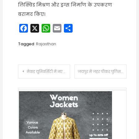
लिक्विड मिश्रण और ड्रग्स निर्माण के उपकरण
बरामद किए।
Facebook
X
WhatsApp
Email
Share
Tagged
Rajasthan
Post
मेवाड़ यूनिवर्सिटी में नए एडमिशन नहीं होंगे:फर्जी डिग्री समेत गड़बड़ियों की जांच रिपोर्ट के बाद सरकार ने लगाई रोक, चेयरमैन बोले-हाईकोर्ट जाएंगे
जयपुर में जहर पीकर पुलिस स्टेशन पहुंचा युवक, मौत:5 दिन से घर से था गायब, कोर्ट में चल रहा था मकान विवाद का मामला
navigation