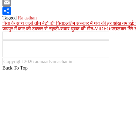
WhatsApp
Email
Tagged
Rajasthan
Share
Post
पिता के साथ जली तीन बेटों की चिता:अंतिम संस्कार में गांव की हर आंख नम हुई; जयप
जयपुर में कार की टक्कर से स्कूटी-सवार युवक की मौत-VIDEO:उछलकर गिरे ती
navigation
Copyright 2026 aranaadsamachar.in
Back To Top