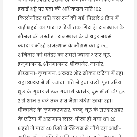
हवाई अड्डे पर हवा की अधिकतम गति 102
किलोमीटर प्रति घंटा दर्ज की गई। पिछले 3 दिन में
कई शहरों का पारा 12 डिग्री तक गिरा है। राजस्थान के
मौसम की तस्वीर… राजस्थान के ये शहर सबसे
ज्यादा गर्म रहे राजस्थान के मौसम का हाल…
शनिवार को बवंडर का सबसे ज्यादा असर चूरू,
हनुमानगढ़, श्रीगंगानगर, बीकानेर, नागौर,
डीडवाना-कुचामन, अलवर और सीकर एरिया में रहा।
यहां 80KM से भी ज्यादा गति से हवा चली। पूरा एरिया
धूल के गुबार में ढक गया। बीकानेर, चूरू में तो दोपहर
2 से शाम 5 बजे तक रात जैसा अंधेरा छाया रहा।
बीकानेर के लूणकरणसर, बज्जू, चूरू के सरदारशहर
के एरिया में आसमान लाल-पीला हो गया था। 20
शहरों में पारा 40 डिग्री सेल्सियस से नीचे रहा आंधी-