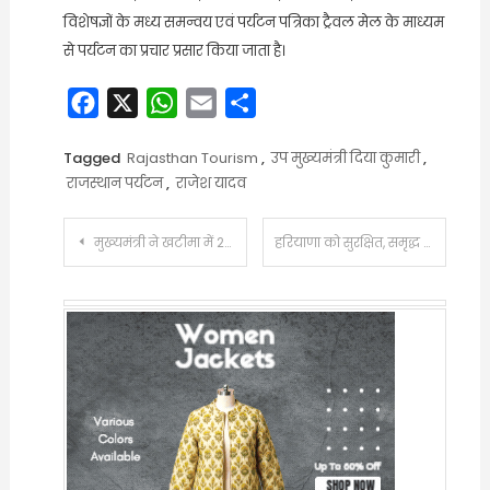
विशेषज्ञों के मध्य समन्वय एवं पर्यटन पत्रिका ट्रैवल मेल के माध्यम
से पर्यटन का प्रचार प्रसार किया जाता है।
Facebook
X
WhatsApp
Email
Share
Tagged
Rajasthan Tourism
,
उप मुख्यमंत्री दिया कुमारी
,
राजस्थान पर्यटन
,
राजेश यादव
Post
मुख्यमंत्री ने खटीमा में 26.23 करोड़ से निर्मित पीएम श्री केंद्रीय विद्यालय का किया लोकार्पण
हरियाणा को सुरक्षित, समृद्ध और स्वावलंबी बनाने की दिशा में मुख्यमंत्री श्री नायब सिंह सैनी की समीक्षा बैठक में लिए गए अहम फैसले
navigation