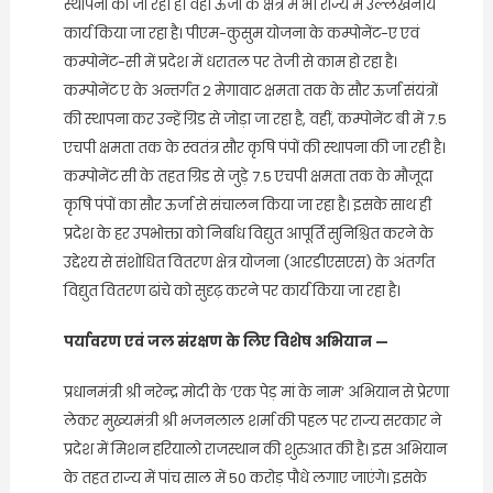
स्थापना की जा रही है। वहीं ऊर्जा के क्षेत्र में भी राज्य में उल्लेखनीय
कार्य किया जा रहा है। पीएम-कुसुम योजना के कम्पोनेंट-ए एवं
कम्पोनेंट-सी में प्रदेश में धरातल पर तेजी से काम हो रहा है।
कम्पोनेंट ए के अन्तर्गत 2 मेगावाट क्षमता तक के सौर ऊर्जा संयंत्रों
की स्थापना कर उन्हें ग्रिड से जोड़ा जा रहा है, वहीं, कम्पोनेंट बी में 7.5
एचपी क्षमता तक के स्वतंत्र सौर कृषि पंपों की स्थापना की जा रही है।
कम्पोनेंट सी के तहत ग्रिड से जुड़े 7.5 एचपी क्षमता तक के मौजूदा
कृषि पंपों का सौर ऊर्जा से संचालन किया जा रहा है। इसके साथ ही
प्रदेश के हर उपभोक्ता को निर्बाध विद्युत आपूर्ति सुनिश्चित करने के
उद्देश्य से संशोधित वितरण क्षेत्र योजना (आरडीएसएस) के अंतर्गत
विद्युत वितरण ढांचे को सुदृढ़ करने पर कार्य किया जा रहा है।
पर्यावरण एवं जल संरक्षण के लिए विशेष अभियान —
प्रधानमंत्री श्री नरेन्द्र मोदी के ‘एक पेड़ मां के नाम’ अभियान से प्रेरणा
लेकर मुख्यमंत्री श्री भजनलाल शर्मा की पहल पर राज्य सरकार ने
प्रदेश में मिशन हरियालो राजस्थान की शुरुआत की है। इस अभियान
के तहत राज्य में पांच साल में 50 करोड़ पौधे लगाए जाएंगे। इसके