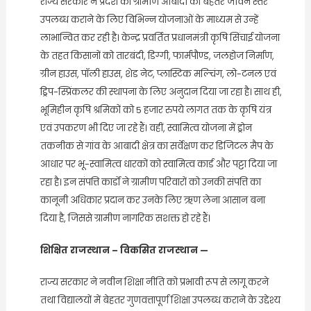
राज्य सरकार ने प्रदेश की ग्रामीण आबादी को बेहतर जीवन स्तर
उपलब्ध कराने के लिए विभिन्न योजनाओं के माध्यम से उन्हें
लाभान्वित कर रही है। केन्द्र प्रवर्तित प्रधानमंत्री कृषि सिंचाई योजना
के तहत किसानों को तारबंदी, डिग्गी, फार्मपौण्ड, जलहोज निर्माण,
ग्रीन हाउस, पॉली हाउस, शेड नेट, प्लास्टिक मल्चिंग, लो-टनल एवं
ड्रिप-स्प्रिंकलर की स्थापना के लिए अनुदान दिया जा रहा है। साथ ही,
भूमिहीन कृषि श्रमिकों को 5 हजार रुपये लागत तक के कृषि यंत्र
एवं उपकरण भी दिए जा रहे हैं। वहीं, स्वामित्व योजना में ड्रोन
तकनीक से गांव के आबादी क्षेत्र का सर्वेक्षण कर डिजिटल मैप के
आधार पर भू-स्वामित्व धारकों को स्वामित्व कार्ड और पट्टा दिया जा
रहा है। इन संपत्ति कार्डों ने ग्रामीण परिवारों को उनकी संपत्ति का
कानूनी अधिकार प्रदान कर उनके लिए ऋण लेना आसान बना
दिया है, जिससे ग्रामीण नागरिक सशक्त हो रहे हैं।
शिक्षित राजस्थान – विकसित राजस्थान —
राज्य सरकार ने नवीन शिक्षा नीति को प्रभावी रूप से लागू करने
तथा विद्यालयों में बेहतर गुणवत्तापूर्ण शिक्षा उपलब्ध कराने के उद्देश्य