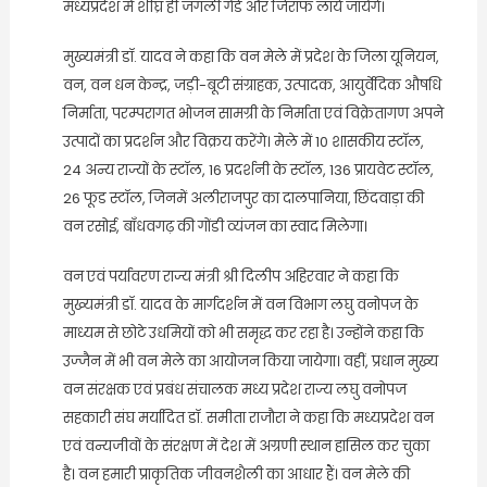
मध्यप्रदेश में शीघ्र ही जंगली गैंडे और जिराफ लाये जायेंगे।
मुख्यमंत्री डॉ. यादव ने कहा कि वन मेले में प्रदेश के जिला यूनियन,
वन, वन धन केन्द्र, जड़ी-बूटी संग्राहक, उत्पादक, आयुर्वेदिक औषधि
निर्माता, परम्परागत भोजन सामग्री के निर्माता एवं विक्रेतागण अपने
उत्पादों का प्रदर्शन और विक्रय करेंगे। मेले में 10 शासकीय स्टॉल,
24 अन्य राज्यों के स्टॉल, 16 प्रदर्शनी के स्टॉल, 136 प्रायवेट स्टॉल,
26 फूड स्टॉल, जिनमें अलीराजपुर का दालपानिया, छिंदवाड़ा की
वन रसोई, बाँधवगढ़ की गोंडी व्यंजन का स्वाद मिलेगा।
वन एवं पर्यावरण राज्य मंत्री श्री दिलीप अहिरवार ने कहा कि
मुख्यमंत्री डॉ. यादव के मार्गदर्शन में वन विभाग लघु वनोपज के
माध्यम से छोटे उधमियों को भी समृद्ध कर रहा है। उन्होंने कहा कि
उज्जैन में भी वन मेले का आयोजन किया जायेगा। वहीं, प्रधान मुख्य
वन संरक्षक एवं प्रबंध संचालक मध्य प्रदेश राज्य लघु वनोपज
सहकारी संघ मर्यादित डॉ. समीता राजौरा ने कहा कि मध्यप्रदेश वन
एवं वन्यजीवों के संरक्षण में देश में अग्रणी स्थान हासिल कर चुका
है। वन हमारी प्राकृतिक जीवनशैली का आधार हैं। वन मेले की