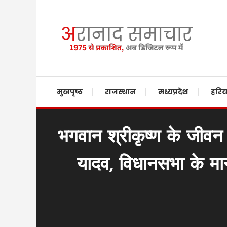
Skip
To
Content
Providing state related news since 1975
aranaadsamachar.i
मुखपृष्ठ
राजस्थान
मध्यप्रदेश
हरिय
भगवान श्रीकृष्ण के जीवन के
यादव, विधानसभा के मा