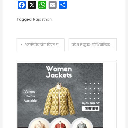
Facebook
X
WhatsApp
Email
Share
Tagged
Rajasthan
Post
अंतर्राष्ट्रीय योग दिवस पर एसएमएस स्टेडियम में मुख्य कार्यक्रम:राज्यपाल हरिभाऊ बागड़े, डिप्टी सीएम प्रेमचंद बैरवा ने किया योग, जयपुर में पांच जगहों पर हजारों लोग पहुंचे
प्रदेश में सुपर-स्पेशियलिस्ट डॉक्टर्स की कमी:सरकार पे माइनस पेंशन पर दोबारा नौकरी दे रही,जयपुर छोड़ने को राजी नहीं डॉक्टर; SMS और RUHS का मोह
navigation